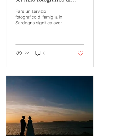
famiglia in Sardegna
Fare un servizio
fotografico di famiglia in
Sardegna significa avere
uno sfondo naturale di
rara bellezza, perfetto per
foto autentiche e...
22
0