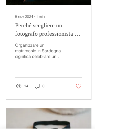
5 nov 2024
∙
1
min
Perché scegliere un
fotografo professionista per
il tuo matrimonio in
Organizzare un
Sardegna?
matrimonio in Sardegna
significa celebrare un
giorno speciale in una
cornice unica, tra
paesaggi mozzafiato,
spiagge...
14
0