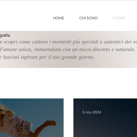
HOME
CHI SONO
STORIE
grafia
e scopri come catturo i momenti più speciali e autentici dei v
’amore unica, immortalata con un tocco discreto e naturale. 
e lasciati ispirare per il tuo grande giorno.
t
5 nov 2024